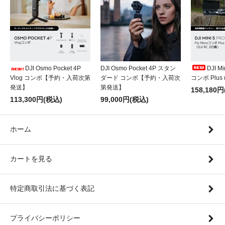
DJI Osmo Pocket 4P
DJI Osmo Pocket 4P スタン
DJI Mi
Vlog コンボ【予約・入荷次第
ダード コンボ【予約・入荷次
コンボ Plus 
発送】
第発送】
158,180
113,300円(税込)
99,000円(税込)
ホーム
カートを見る
特定商取引法に基づく表記
プライバシーポリシー